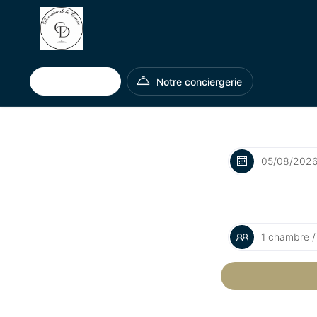
Nos offres
Notre conciergerie
À partir du
Nombre de cha
1 chambre /