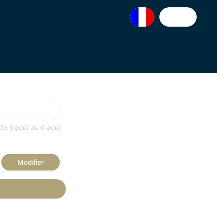
EUR
 du
5 août
au
6 août
Modifier