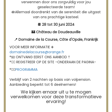
verwennen door ons zorgvuldig voor jou
geselecteerde team!
🪷Allemaal doordrenkt van de sereniteit die uitgaat
van ons prachtige kasteel.
📆 28 tot 30 juni 2024
🏰 Château de Doudeauville
📍 Domaine de la Course, Côte d'Opale, Frankrijk
VOOR MEER INFORMATIE ➕
domainedelacourse@orange.fr
°📧 ONTVANG EERST ONS AANBOD ‼️
°👉🏻 REGISTREER OP DE SITE -ONDERAAN DE PAGINA-
°👉🏻
PROGRAMMA
Verblijf van 2 nachten op basis van volpension.
Aanbieding beperkt tot 6 deelnemers!
We kijken ernaar uit u te mogen
verwelkomen voor deze transformatieve
ervaring!