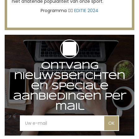
niet aflatende populariteit van onze sport.
Programma 👉🏻
EDITIE 2024
Ontvang
nieuwsberichten
en speciale
aanbiedingen per
mail
OK