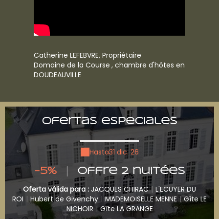
Catherine LEFEBVRE, Propriétaire
Domaine de la Course
, chambre d'hôtes en
DOUDEAUVILLE
Ofertas especiales
Hasta
31 dic. 26
-5%
|
Offre 2 nuitées
U
Oferta válida para :
JACQUES CHIRAC
|
L'ECUYER DU
e LE
ROI
|
Hubert de Givenchy
|
MADEMOISELLE MENNE
|
Gîte LE
ROI
NICHOIR
|
Gîte LA GRANGE