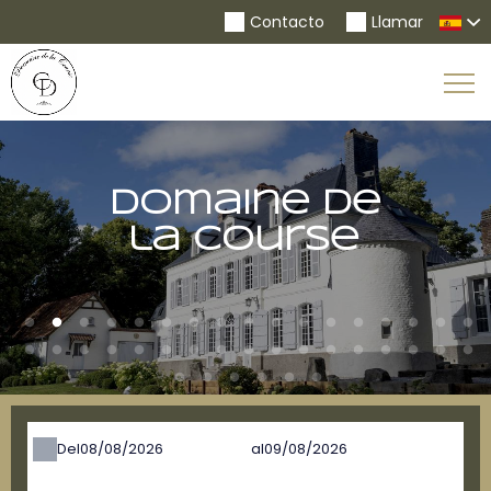
Contacto
Llamar
To
Na
Domaine de
la Course
Del
al