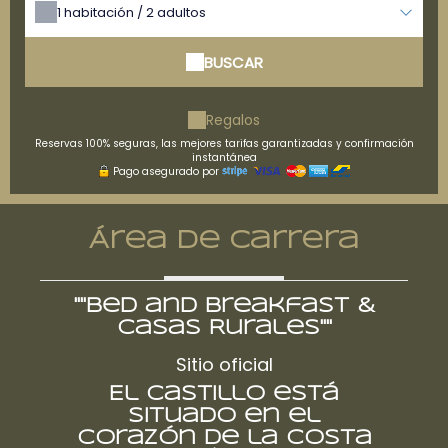
1
habitación /
2
adultos
BUSCAR
Regalos
Reservas 100% seguras, las mejores tarifas garantizadas y confirmación
instantánea
Pago asegurado por
Área de carrera
""Bed and Breakfast &
Casas Rurales""
Sitio oficial
El castillo está
situado en el
corazón de la Costa