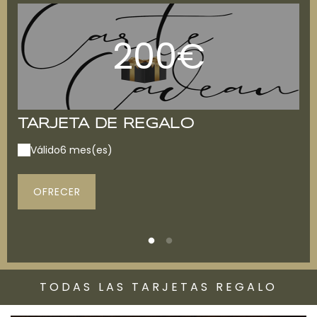
200€
TARJETA DE REGALO
T
Válido
6 mes(es)
V
OFRECER
TODAS LAS TARJETAS REGALO