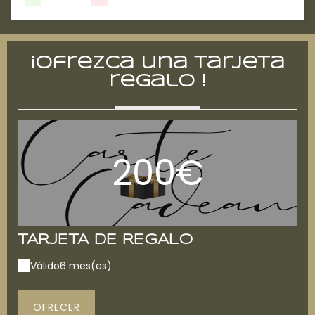
¡Ofrezca una tarjeta
regalo !
200€
TARJETA DE REGALO
T
Válido
6 mes(es)
V
OFRECER