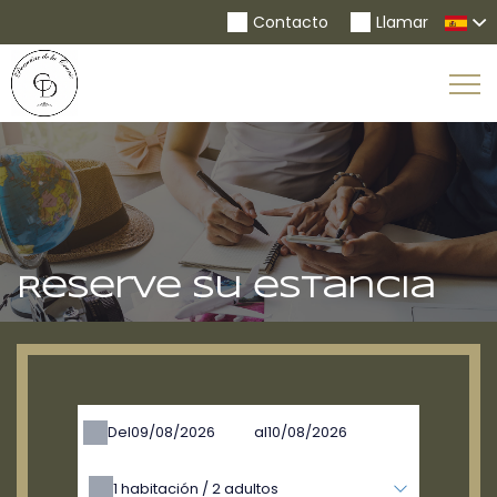
Contacto
Llamar
To
Na
Reserve su estancia
Del
al
1
habitación /
2
adultos