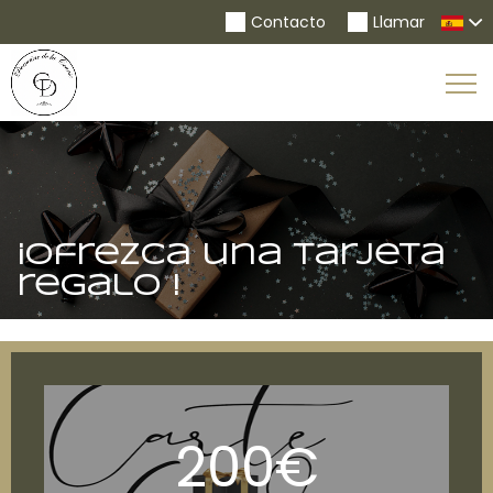
Contacto
Llamar
To
Na
¡Ofrezca una tarjeta
regalo !
200€