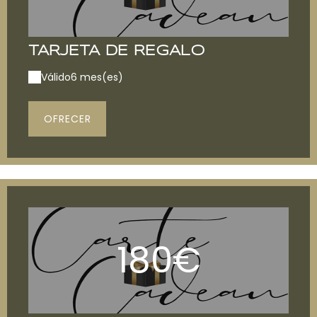
TARJETA DE REGALO
Válido
6 mes(es)
OFRECER
180€